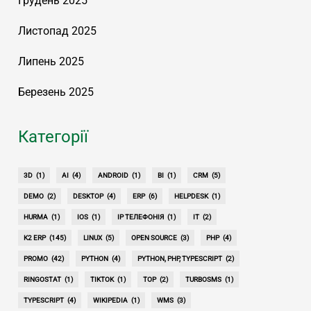
Грудень 2025
Листопад 2025
Липень 2025
Березень 2025
Категорії
3D
(1)
AI
(4)
ANDROID
(1)
BI
(1)
CRM
(5)
DEMO
(2)
DESKTOP
(4)
ERP
(6)
HELPDESK
(1)
HURMA
(1)
IOS
(1)
IP ТЕЛЕФОНІЯ
(1)
IT
(2)
K2 ERP
(145)
LINUX
(5)
OPEN SOURCE
(3)
PHP
(4)
PROMO
(42)
PYTHON
(4)
PYTHON, PHP, TYPESCRIPT
(2)
RINGOSTAT
(1)
TIKTOK
(1)
TOP
(2)
TURBOSMS
(1)
TYPESCRIPT
(4)
WIKIPEDIA
(1)
WMS
(3)