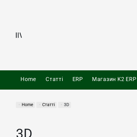
Skip
to
content
Offcanvas
Home
Статті
ERP
Магазин K2 ERP
Home
Статті
3D
3D