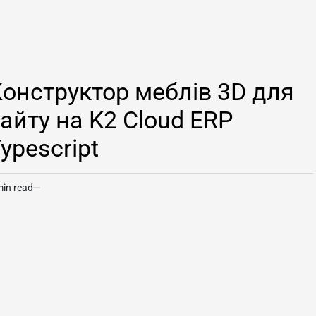
TED
онструктор меблів 3D для
айту на K2 Cloud ERP
ypescript
min read
timated
ad
me