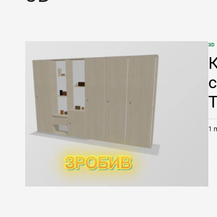
3D
POS
IN
К
с
T
1 
Es
re
ti