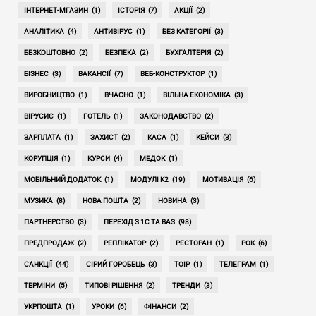
ІНТЕРНЕТ-МГАЗИН
(1)
ІСТОРІЯ
(7)
АКЦІЇ
(2)
АНАЛІТИКА
(4)
АНТИВІРУС
(1)
БЕЗ КАТЕГОРІЇ
(3)
БЕЗКОШТОВНО
(2)
БЕЗПЕКА
(2)
БУХГАЛТЕРІЯ
(2)
БІЗНЕС
(3)
ВАКАНСІЇ
(7)
ВЕБ-КОНСТРУКТОР
(1)
ВИРОБНИЦТВО
(1)
ВЧАСНО
(1)
ВІЛЬНА ЕКОНОМІКА
(3)
ВІРУСИЄ
(1)
ГОТЕЛЬ
(1)
ЗАКОНОДАВСТВО
(2)
ЗАРПЛАТА
(1)
ЗАХИСТ
(2)
КАСА
(1)
КЕЙСИ
(3)
КОРУПЦІЯ
(1)
КУРСИ
(4)
МЕДОК
(1)
МОБІЛЬНИЙ ДОДАТОК
(1)
МОДУЛІ K2
(19)
МОТИВАЦІЯ
(6)
МУЗИКА
(8)
НОВА ПОШТА
(2)
НОВИНА
(3)
ПАРТНЕРСТВО
(3)
ПЕРЕХІД З 1С ТА BAS
(98)
ПРЕДПРОДАЖ
(2)
РЕПЛІКАТОР
(2)
РЕСТОРАН
(1)
РОК
(6)
САНКЦІЇ
(44)
СІРИЙ ГОРОБЕЦЬ
(3)
ТОІР
(1)
ТЕЛЕГРАМ
(1)
ТЕРМІНИ
(5)
ТИПОВІ РІШЕННЯ
(2)
ТРЕНДИ
(3)
УКРПОШТА
(1)
УРОКИ
(6)
ФІНАНСИ
(2)