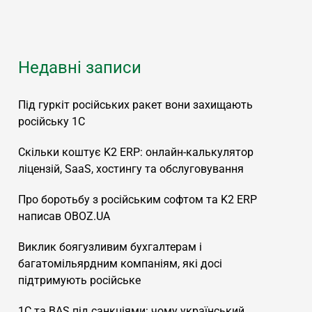
Недавні записи
Під гуркіт російських ракет вони захищають
російську 1С
Скільки коштує K2 ERP: онлайн-калькулятор
ліцензій, SaaS, хостингу та обслуговування
Про боротьбу з російським софтом та K2 ERP
написав OBOZ.UA
Виклик боягузливим бухгалтерам і
багатомільярдним компаніям, які досі
підтримують російське
1С та BAS під санкціями: чому український