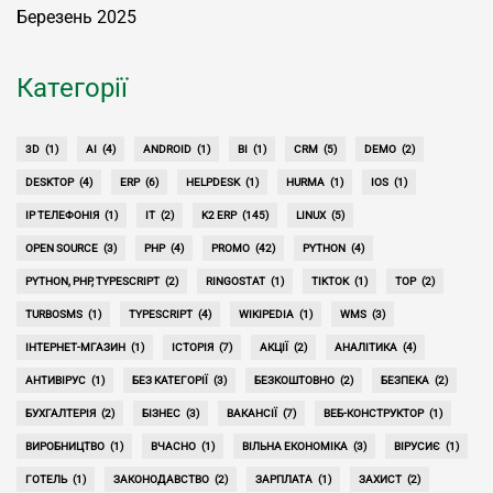
Березень 2025
Категорії
3D
(1)
AI
(4)
ANDROID
(1)
BI
(1)
CRM
(5)
DEMO
(2)
DESKTOP
(4)
ERP
(6)
HELPDESK
(1)
HURMA
(1)
IOS
(1)
IP ТЕЛЕФОНІЯ
(1)
IT
(2)
K2 ERP
(145)
LINUX
(5)
OPEN SOURCE
(3)
PHP
(4)
PROMO
(42)
PYTHON
(4)
PYTHON, PHP, TYPESCRIPT
(2)
RINGOSTAT
(1)
TIKTOK
(1)
TOP
(2)
TURBOSMS
(1)
TYPESCRIPT
(4)
WIKIPEDIA
(1)
WMS
(3)
ІНТЕРНЕТ-МГАЗИН
(1)
ІСТОРІЯ
(7)
АКЦІЇ
(2)
АНАЛІТИКА
(4)
АНТИВІРУС
(1)
БЕЗ КАТЕГОРІЇ
(3)
БЕЗКОШТОВНО
(2)
БЕЗПЕКА
(2)
БУХГАЛТЕРІЯ
(2)
БІЗНЕС
(3)
ВАКАНСІЇ
(7)
ВЕБ-КОНСТРУКТОР
(1)
ВИРОБНИЦТВО
(1)
ВЧАСНО
(1)
ВІЛЬНА ЕКОНОМІКА
(3)
ВІРУСИЄ
(1)
ГОТЕЛЬ
(1)
ЗАКОНОДАВСТВО
(2)
ЗАРПЛАТА
(1)
ЗАХИСТ
(2)