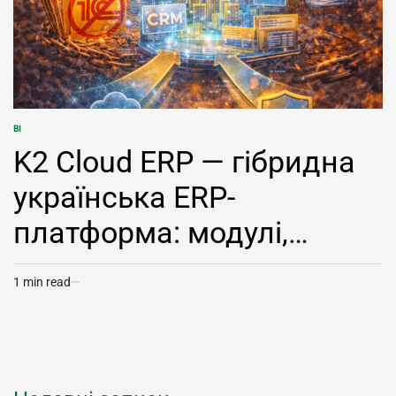
BI
POSTED
IN
K2 Cloud ERP — гібридна
українська ERP-
платформа: модулі,
технології, BI та
1 min read
Estimated
незалежність бізнесу
read
time