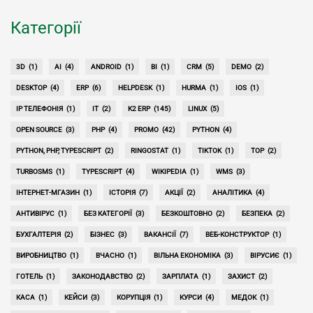
Категорії
3D
(1)
AI
(4)
ANDROID
(1)
BI
(1)
CRM
(5)
DEMO
(2)
DESKTOP
(4)
ERP
(6)
HELPDESK
(1)
HURMA
(1)
IOS
(1)
IP ТЕЛЕФОНІЯ
(1)
IT
(2)
K2 ERP
(145)
LINUX
(5)
OPEN SOURCE
(3)
PHP
(4)
PROMO
(42)
PYTHON
(4)
PYTHON, PHP, TYPESCRIPT
(2)
RINGOSTAT
(1)
TIKTOK
(1)
TOP
(2)
TURBOSMS
(1)
TYPESCRIPT
(4)
WIKIPEDIA
(1)
WMS
(3)
ІНТЕРНЕТ-МГАЗИН
(1)
ІСТОРІЯ
(7)
АКЦІЇ
(2)
АНАЛІТИКА
(4)
АНТИВІРУС
(1)
БЕЗ КАТЕГОРІЇ
(3)
БЕЗКОШТОВНО
(2)
БЕЗПЕКА
(2)
БУХГАЛТЕРІЯ
(2)
БІЗНЕС
(3)
ВАКАНСІЇ
(7)
ВЕБ-КОНСТРУКТОР
(1)
ВИРОБНИЦТВО
(1)
ВЧАСНО
(1)
ВІЛЬНА ЕКОНОМІКА
(3)
ВІРУСИЄ
(1)
ГОТЕЛЬ
(1)
ЗАКОНОДАВСТВО
(2)
ЗАРПЛАТА
(1)
ЗАХИСТ
(2)
КАСА
(1)
КЕЙСИ
(3)
КОРУПЦІЯ
(1)
КУРСИ
(4)
МЕДОК
(1)