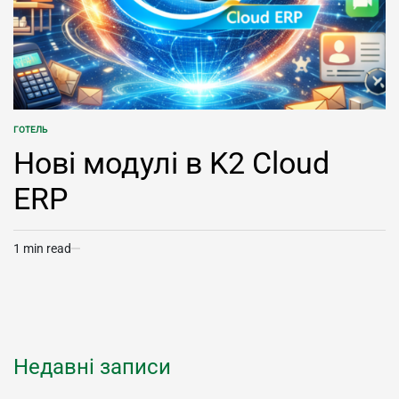
ГОТЕЛЬ
POSTED
IN
Нові модулі в K2 Cloud
ERP
1 min read
Estimated
read
time
Недавні записи