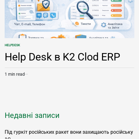
HELPDESK
POSTED
IN
Help Desk в K2 Clod ERP
1 min read
Estimated
read
time
Недавні записи
Під гуркіт російських ракет вони захищають російську