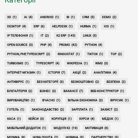
3D
(1)
AI
(4)
ANDROID
(1)
BI
(1)
CRM
(5)
DEMO
(2)
DESKTOP
(4)
ERP
(6)
HELPDESK
(1)
HURMA
(1)
IOS
(1)
IP ТЕЛЕФОНІЯ
(1)
IT
(2)
K2 ERP
(145)
LINUX
(5)
OPEN SOURCE
(3)
PHP
(4)
PROMO
(42)
PYTHON
(4)
PYTHON, PHP, TYPESCRIPT
(2)
RINGOSTAT
(1)
TIKTOK
(1)
TOP
(2)
TURBOSMS
(1)
TYPESCRIPT
(4)
WIKIPEDIA
(1)
WMS
(3)
ІНТЕРНЕТ-МГАЗИН
(1)
ІСТОРІЯ
(7)
АКЦІЇ
(2)
АНАЛІТИКА
(4)
АНТИВІРУС
(1)
БЕЗ КАТЕГОРІЇ
(3)
БЕЗКОШТОВНО
(2)
БЕЗПЕКА
(2)
БУХГАЛТЕРІЯ
(2)
БІЗНЕС
(3)
ВАКАНСІЇ
(7)
ВЕБ-КОНСТРУКТОР
(1)
ВИРОБНИЦТВО
(1)
ВЧАСНО
(1)
ВІЛЬНА ЕКОНОМІКА
(3)
ВІРУСИЄ
(1)
ГОТЕЛЬ
(1)
ЗАКОНОДАВСТВО
(2)
ЗАРПЛАТА
(1)
ЗАХИСТ
(2)
КАСА
(1)
КЕЙСИ
(3)
КОРУПЦІЯ
(1)
КУРСИ
(4)
МЕДОК
(1)
МОБІЛЬНИЙ ДОДАТОК
(1)
МОДУЛІ K2
(19)
МОТИВАЦІЯ
(6)
МУЗИКА
(8)
НОВА ПОШТА
(2)
НОВИНА
(3)
ПАРТНЕРСТВО
(3)