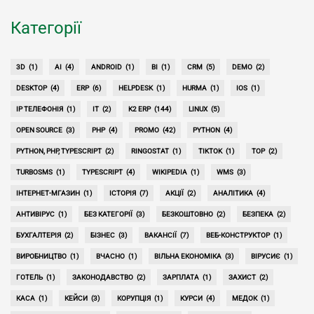
Категорії
3D
(1)
AI
(4)
ANDROID
(1)
BI
(1)
CRM
(5)
DEMO
(2)
DESKTOP
(4)
ERP
(6)
HELPDESK
(1)
HURMA
(1)
IOS
(1)
IP ТЕЛЕФОНІЯ
(1)
IT
(2)
K2 ERP
(144)
LINUX
(5)
OPEN SOURCE
(3)
PHP
(4)
PROMO
(42)
PYTHON
(4)
PYTHON, PHP, TYPESCRIPT
(2)
RINGOSTAT
(1)
TIKTOK
(1)
TOP
(2)
TURBOSMS
(1)
TYPESCRIPT
(4)
WIKIPEDIA
(1)
WMS
(3)
ІНТЕРНЕТ-МГАЗИН
(1)
ІСТОРІЯ
(7)
АКЦІЇ
(2)
АНАЛІТИКА
(4)
АНТИВІРУС
(1)
БЕЗ КАТЕГОРІЇ
(3)
БЕЗКОШТОВНО
(2)
БЕЗПЕКА
(2)
БУХГАЛТЕРІЯ
(2)
БІЗНЕС
(3)
ВАКАНСІЇ
(7)
ВЕБ-КОНСТРУКТОР
(1)
ВИРОБНИЦТВО
(1)
ВЧАСНО
(1)
ВІЛЬНА ЕКОНОМІКА
(3)
ВІРУСИЄ
(1)
ГОТЕЛЬ
(1)
ЗАКОНОДАВСТВО
(2)
ЗАРПЛАТА
(1)
ЗАХИСТ
(2)
КАСА
(1)
КЕЙСИ
(3)
КОРУПЦІЯ
(1)
КУРСИ
(4)
МЕДОК
(1)