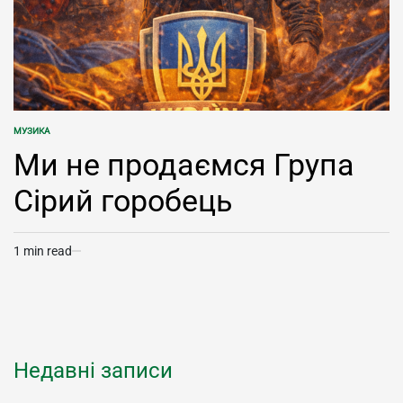
МУЗИКА
POSTED
IN
Ми не продаємся Група
Сірий горобець
1 min read
Estimated
read
time
Недавні записи