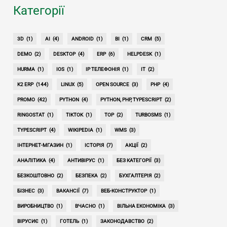
Категорії
3D
(1)
AI
(4)
ANDROID
(1)
BI
(1)
CRM
(5)
DEMO
(2)
DESKTOP
(4)
ERP
(6)
HELPDESK
(1)
HURMA
(1)
IOS
(1)
IP ТЕЛЕФОНІЯ
(1)
IT
(2)
K2 ERP
(144)
LINUX
(5)
OPEN SOURCE
(3)
PHP
(4)
PROMO
(42)
PYTHON
(4)
PYTHON, PHP, TYPESCRIPT
(2)
RINGOSTAT
(1)
TIKTOK
(1)
TOP
(2)
TURBOSMS
(1)
TYPESCRIPT
(4)
WIKIPEDIA
(1)
WMS
(3)
ІНТЕРНЕТ-МГАЗИН
(1)
ІСТОРІЯ
(7)
АКЦІЇ
(2)
АНАЛІТИКА
(4)
АНТИВІРУС
(1)
БЕЗ КАТЕГОРІЇ
(3)
БЕЗКОШТОВНО
(2)
БЕЗПЕКА
(2)
БУХГАЛТЕРІЯ
(2)
БІЗНЕС
(3)
ВАКАНСІЇ
(7)
ВЕБ-КОНСТРУКТОР
(1)
ВИРОБНИЦТВО
(1)
ВЧАСНО
(1)
ВІЛЬНА ЕКОНОМІКА
(3)
ВІРУСИЄ
(1)
ГОТЕЛЬ
(1)
ЗАКОНОДАВСТВО
(2)