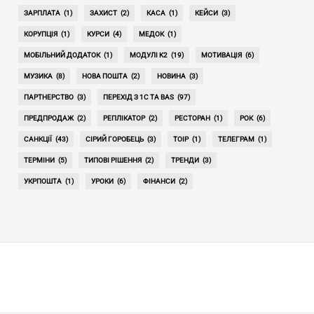
ЗАРПЛАТА
(1)
ЗАХИСТ
(2)
КАСА
(1)
КЕЙСИ
(3)
КОРУПЦІЯ
(1)
КУРСИ
(4)
МЕДОК
(1)
МОБІЛЬНИЙ ДОДАТОК
(1)
МОДУЛІ K2
(19)
МОТИВАЦІЯ
(6)
МУЗИКА
(8)
НОВА ПОШТА
(2)
НОВИНА
(3)
ПАРТНЕРСТВО
(3)
ПЕРЕХІД З 1С ТА BAS
(97)
ПРЕДПРОДАЖ
(2)
РЕПЛІКАТОР
(2)
РЕСТОРАН
(1)
РОК
(6)
САНКЦІЇ
(43)
СІРИЙ ГОРОБЕЦЬ
(3)
ТОІР
(1)
ТЕЛЕГРАМ
(1)
ТЕРМІНИ
(5)
ТИПОВІ РІШЕННЯ
(2)
ТРЕНДИ
(3)
УКРПОШТА
(1)
УРОКИ
(6)
ФІНАНСИ
(2)