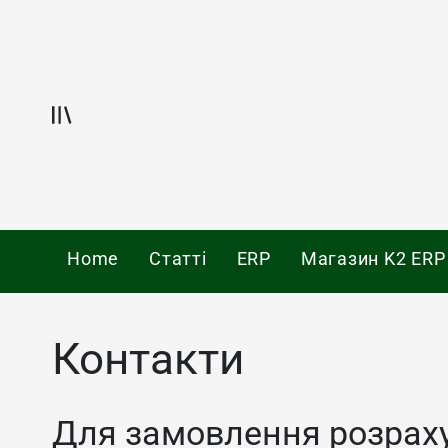
Skip
to
content
Offcanvas
Home
Статті
ERP
Магазин K2 ERP
Контакти
Для замовлення розрахун