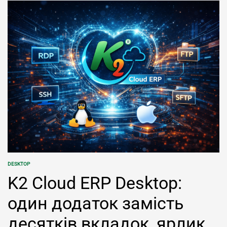
time
DESKTOP
POSTED
IN
K2 Cloud ERP Desktop:
один додаток замість
десятків вкладок, ярликів