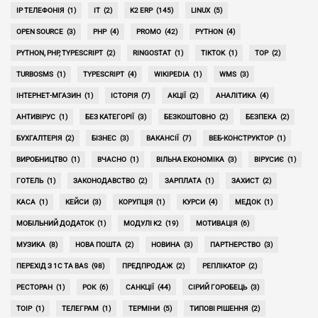
IP ТЕЛЕФОНІЯ
(1)
IT
(2)
K2 ERP
(145)
LINUX
(5)
OPEN SOURCE
(3)
PHP
(4)
PROMO
(42)
PYTHON
(4)
PYTHON, PHP, TYPESCRIPT
(2)
RINGOSTAT
(1)
TIKTOK
(1)
TOP
(2)
TURBOSMS
(1)
TYPESCRIPT
(4)
WIKIPEDIA
(1)
WMS
(3)
ІНТЕРНЕТ-МГАЗИН
(1)
ІСТОРІЯ
(7)
АКЦІЇ
(2)
АНАЛІТИКА
(4)
АНТИВІРУС
(1)
БЕЗ КАТЕГОРІЇ
(3)
БЕЗКОШТОВНО
(2)
БЕЗПЕКА
(2)
БУХГАЛТЕРІЯ
(2)
БІЗНЕС
(3)
ВАКАНСІЇ
(7)
ВЕБ-КОНСТРУКТОР
(1)
ВИРОБНИЦТВО
(1)
ВЧАСНО
(1)
ВІЛЬНА ЕКОНОМІКА
(3)
ВІРУСИЄ
(1)
ГОТЕЛЬ
(1)
ЗАКОНОДАВСТВО
(2)
ЗАРПЛАТА
(1)
ЗАХИСТ
(2)
КАСА
(1)
КЕЙСИ
(3)
КОРУПЦІЯ
(1)
КУРСИ
(4)
МЕДОК
(1)
МОБІЛЬНИЙ ДОДАТОК
(1)
МОДУЛІ K2
(19)
МОТИВАЦІЯ
(6)
МУЗИКА
(8)
НОВА ПОШТА
(2)
НОВИНА
(3)
ПАРТНЕРСТВО
(3)
ПЕРЕХІД З 1С ТА BAS
(98)
ПРЕДПРОДАЖ
(2)
РЕПЛІКАТОР
(2)
РЕСТОРАН
(1)
РОК
(6)
САНКЦІЇ
(44)
СІРИЙ ГОРОБЕЦЬ
(3)
ТОІР
(1)
ТЕЛЕГРАМ
(1)
ТЕРМІНИ
(5)
ТИПОВІ РІШЕННЯ
(2)