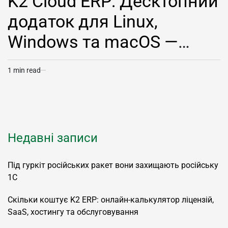
K2 Cloud ERP: Десктопний
додаток для Linux,
Windows та macOS —
швидка робота з
1 min read
Estimated
хмарами без хаосу
read
time
вкладок
Недавні записи
Під гуркіт російських ракет вони захищають російську
1С
Скільки коштує K2 ERP: онлайн-калькулятор ліцензій,
SaaS, хостингу та обслуговування