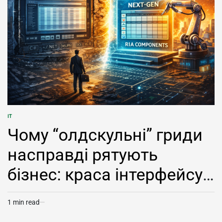
IT
POSTED
IN
Чому “олдскульні” гриди
насправді рятують
бізнес: краса інтерфейсу
не дорівнює силі
1 min read
Estimated
продукту
read