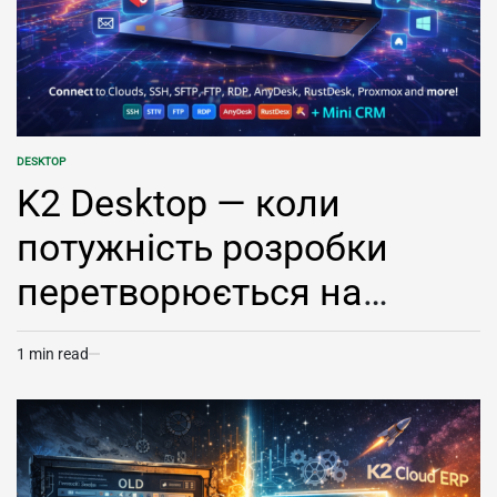
DESKTOP
POSTED
IN
K2 Desktop — коли
потужність розробки
перетворюється на
зручний інструмент
1 min read
Estimated
read
time