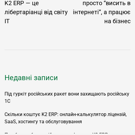
K2 ERP — це
просто “висить в
лібертаріанці від світу
інтернеті”, а працює
IT
на бізнес
Недавні записи
Під гуркіт російських ракет вони захищають російську
1С
Скільки коштує K2 ERP: онлайн-калькулятор ліцензій,
SaaS, хостингу та обслуговування
Про боротьбу з російським софтом та K2 ERP написав