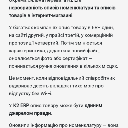
Окрема сильна перевага
K2 ERP
—
нерозривність описів номенклатури та описів
товарів в інтернет-магазині
.
У багатьох компаніях опис товару в ERP один,
на сайті другий, у прайсі третій, у комерційній
пропозиції четвертий. Потім змінюється
характеристика, додається новий файл,
оновлюється фото або сертифікат — і
починається ручне оновлення в кількох місцях.
Це момент, коли відповідальний співробітник
відкриває десять вкладок і тихо мріє про
відпустку без Wi-Fi.
У
K2 ERP
опис товару може бути
єдиним
джерелом правди
.
Оновили інформацію про номенклатуру — вона