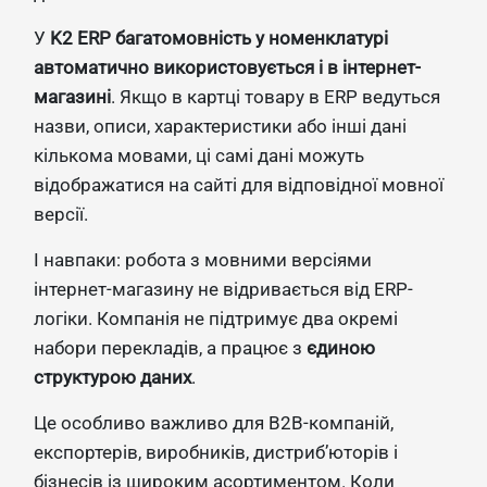
У
K2 ERP багатомовність у номенклатурі
автоматично використовується і в інтернет-
магазині
. Якщо в картці товару в ERP ведуться
назви, описи, характеристики або інші дані
кількома мовами, ці самі дані можуть
відображатися на сайті для відповідної мовної
версії.
І навпаки: робота з мовними версіями
інтернет-магазину не відривається від ERP-
логіки. Компанія не підтримує два окремі
набори перекладів, а працює з
єдиною
структурою даних
.
Це особливо важливо для B2B-компаній,
експортерів, виробників, дистриб’юторів і
бізнесів із широким асортиментом. Коли