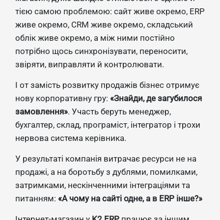
тією самою проблемою: сайт живе окремо, ERP
живе окремо, CRM живе окремо, складський
облік живе окремо, а між ними постійно
потрібно щось синхронізувати, переносити,
звіряти, виправляти й контролювати.
І от замість розвитку продажів бізнес отримує
нову корпоративну гру:
«Знайди, де загубилося
замовлення»
. Участь беруть менеджер,
бухгалтер, склад, програміст, інтегратор і трохи
нервова система керівника.
У результаті компанія витрачає ресурси не на
продажі, а на боротьбу з дублями, помилками,
затримками, нескінченними інтеграціями та
питанням:
«А чому на сайті одне, а в ERP інше?»
Інтернет-магазин у
K2 ERP
працює за іншим