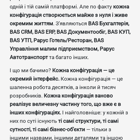
одній і тій самій платформі. Але по факту
кожна
конфігурація створюється майже з нуля і живе
окремим життям
. З’являються
BAS Бухгалтерія,
BAS CRM, BAS ERP, BAS Документообіг, BAS КУП,
BAS УТП, Рарус Готель/Ресторан, BAS
Управління малим підприємством, Рарус
Автотранспорт
та багато інших.
І що ми бачимо?
Кожна конфігурація — це
окремий інтерфейс.
Кожна конфігурація — це
шаленна робота десятків, а інколи й тисяч
розробників.
Кожна конфігурація заново
реалізує величезну частину того, що вже є в
інших конфігураціях.
І найголовніше: у кожній з
них по суті існують
ті самі структури, ті самі
сутності, ті самі бізнес-об’єкти
— тільки з
іншими назвами, іншими деталями та іншою