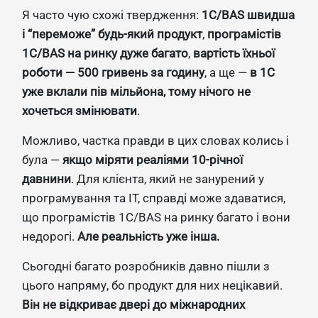
Я часто чую схожі твердження:
1С/BAS швидша
і “переможе” будь-який продукт
,
програмістів
1С/BAS на ринку дуже багато
,
вартість їхньої
роботи — 500 гривень за годину
, а ще —
в 1С
уже вклали пів мільйона, тому нічого не
хочеться змінювати
.
Можливо, частка правди в цих словах колись і
була —
якщо міряти реаліями 10-річної
давнини
. Для клієнта, який не занурений у
програмування та IT, справді може здаватися,
що програмістів 1С/BAS на ринку багато і вони
недорогі.
Але реальність уже інша.
Сьогодні багато розробників давно пішли з
цього напряму, бо продукт для них нецікавий.
Він не відкриває двері до міжнародних