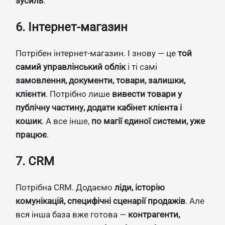
зусиль
.
6. Інтернет-магазин
Потрібен інтернет-магазин. І знову — це
той
самий управлінський облік
і ті самі
замовлення, документи, товари, залишки,
клієнти
. Потрібно лише
вивести товари у
публічну частину, додати кабінет клієнта і
кошик
. А все інше,
по магії єдиної системи, уже
працює
.
7. CRM
Потрібна CRM. Додаємо
ліди, історію
комунікацій, специфічні сценарії продажів
. Але
вся інша база вже готова —
контрагенти,