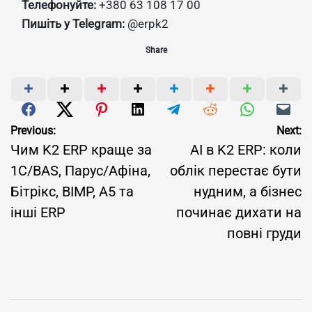
Телефонуйте:
+380 63 108 17 00
Пишіть у Telegram:
@erpk2
Share
Навігація
Previous:
Next:
Чим K2 ERP краще за
AI в K2 ERP: коли
записів
1С/BAS, Парус/Афіна,
облік перестає бути
Бітрікс, BIMP, A5 та
нудним, а бізнес
інші ERP
починає дихати на
повні груди