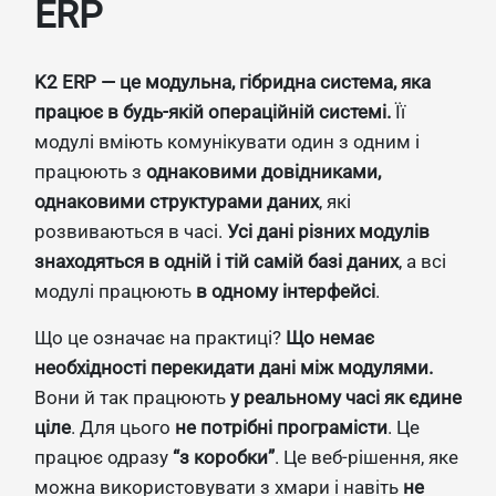
ERP
K2 ERP — це модульна, гібридна система, яка
працює в будь-якій операційній системі.
Її
модулі вміють комунікувати один з одним і
працюють з
однаковими довідниками,
однаковими структурами даних
, які
розвиваються в часі.
Усі дані різних модулів
знаходяться в одній і тій самій базі даних
, а всі
модулі працюють
в одному інтерфейсі
.
Що це означає на практиці?
Що немає
необхідності перекидати дані між модулями.
Вони й так працюють
у реальному часі як єдине
ціле
. Для цього
не потрібні програмісти
. Це
працює одразу
“з коробки”
. Це веб-рішення, яке
можна використовувати з хмари і навіть
не