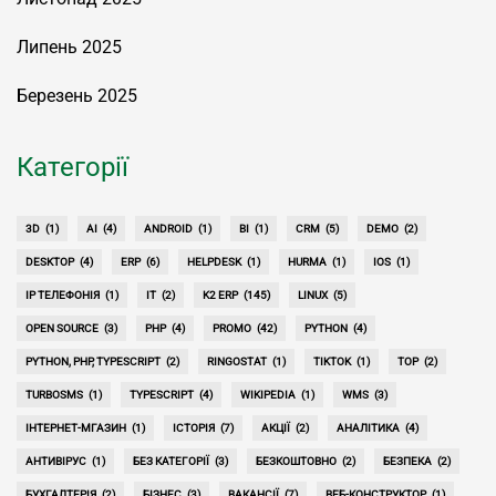
Липень 2025
Березень 2025
Категорії
3D
(1)
AI
(4)
ANDROID
(1)
BI
(1)
CRM
(5)
DEMO
(2)
DESKTOP
(4)
ERP
(6)
HELPDESK
(1)
HURMA
(1)
IOS
(1)
IP ТЕЛЕФОНІЯ
(1)
IT
(2)
K2 ERP
(145)
LINUX
(5)
OPEN SOURCE
(3)
PHP
(4)
PROMO
(42)
PYTHON
(4)
PYTHON, PHP, TYPESCRIPT
(2)
RINGOSTAT
(1)
TIKTOK
(1)
TOP
(2)
TURBOSMS
(1)
TYPESCRIPT
(4)
WIKIPEDIA
(1)
WMS
(3)
ІНТЕРНЕТ-МГАЗИН
(1)
ІСТОРІЯ
(7)
АКЦІЇ
(2)
АНАЛІТИКА
(4)
АНТИВІРУС
(1)
БЕЗ КАТЕГОРІЇ
(3)
БЕЗКОШТОВНО
(2)
БЕЗПЕКА
(2)
БУХГАЛТЕРІЯ
(2)
БІЗНЕС
(3)
ВАКАНСІЇ
(7)
ВЕБ-КОНСТРУКТОР
(1)