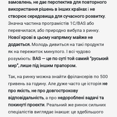
замовлень
,
не дає перспектив для повторного
використання рішень в інших країнах
і
не
створює середовища для сучасного розвитку
.
Значна частина програмістів 1С/BAS або
перевчилася, або природно вибула з ринку.
Нової крові в цьому напрямку майже не
додається.
Молодь дивиться на такі продукти
як на пережиток минулого. І всі чудово
розуміють:
BAS — це по суті той самий “руський
мир”, лише під іншим прапором.
Так, на ринку можна знайти фрілансерів по 500
гривень за годину. Але дуже часто це історія
не
про якість
,
не про довгострокову
відповідальність
, а про
недороблені задачі та
покинуті проєкти
. Реальний же ринок сильних
спеціалістів виглядає інакше: це здебільшого