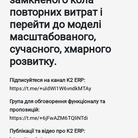
повторних витрат і
перейти до моделі
масштабованого,
сучасного, хмарного
розвитку.
Підписуйтеся на канал K2 ERP:
https://t.me/+uIdWI1W6vndkMTAy
Група для обговорення функціоналу та
пропозицій:
https://t.me/+6jFwAZM6TQliNTdi
Публікації та відео про K2 ERP: