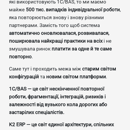
які використовують 1С/BAS, то ми маємо
майже
500 тис. випадків індивідуальної роботи
,
яка повторюється знову і знову різними
партнерами. Замість того щоб система
автоматично оновлювалася, розвивалася,
поширювала найкращі практики на всіх
і не
змушувала ринок
платити за одне й те саме
повторно
.
Саме тут і проходить межа між
старим світом
конфігурацій
та
новим світом платформи
.
1С/BAS — це світ нескінченної повторної
роботи, фрагментації, інтеграцій, ризиків і
залежності від вузького кола дорогих або
застарілих спеціалістів.
K2 ERP — це світ єдиної архітектури, спільних