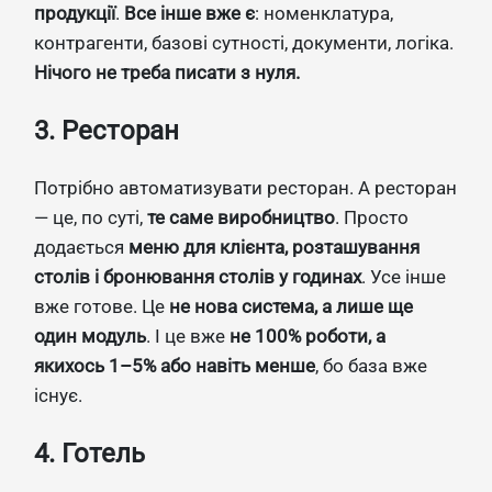
продукції
.
Все інше вже є
: номенклатура,
контрагенти, базові сутності, документи, логіка.
Нічого не треба писати з нуля.
3. Ресторан
Потрібно автоматизувати ресторан. А ресторан
— це, по суті,
те саме виробництво
. Просто
додається
меню для клієнта, розташування
столів і бронювання столів у годинах
. Усе інше
вже готове. Це
не нова система, а лише ще
один модуль
. І це вже
не 100% роботи, а
якихось 1–5% або навіть менше
, бо база вже
існує.
4. Готель