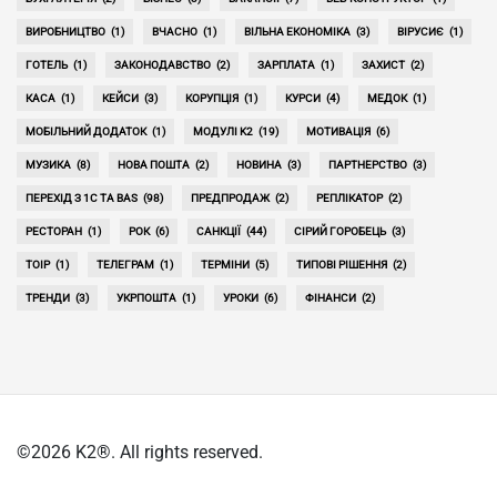
ВИРОБНИЦТВО
(1)
ВЧАСНО
(1)
ВІЛЬНА ЕКОНОМІКА
(3)
ВІРУСИЄ
(1)
ГОТЕЛЬ
(1)
ЗАКОНОДАВСТВО
(2)
ЗАРПЛАТА
(1)
ЗАХИСТ
(2)
КАСА
(1)
КЕЙСИ
(3)
КОРУПЦІЯ
(1)
КУРСИ
(4)
МЕДОК
(1)
МОБІЛЬНИЙ ДОДАТОК
(1)
МОДУЛІ K2
(19)
МОТИВАЦІЯ
(6)
МУЗИКА
(8)
НОВА ПОШТА
(2)
НОВИНА
(3)
ПАРТНЕРСТВО
(3)
ПЕРЕХІД З 1С ТА BAS
(98)
ПРЕДПРОДАЖ
(2)
РЕПЛІКАТОР
(2)
РЕСТОРАН
(1)
РОК
(6)
САНКЦІЇ
(44)
СІРИЙ ГОРОБЕЦЬ
(3)
ТОІР
(1)
ТЕЛЕГРАМ
(1)
ТЕРМІНИ
(5)
ТИПОВІ РІШЕННЯ
(2)
ТРЕНДИ
(3)
УКРПОШТА
(1)
УРОКИ
(6)
ФІНАНСИ
(2)
©2026 K2®. All rights reserved.