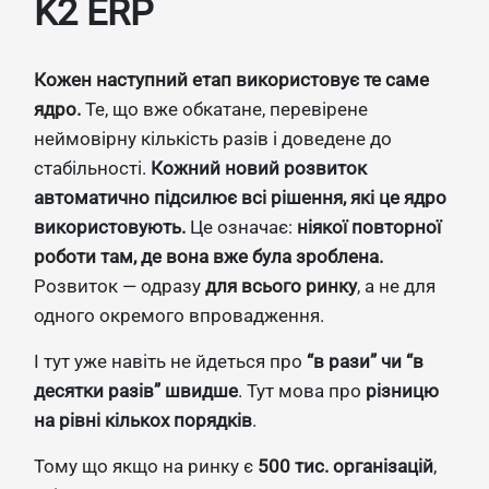
K2 ERP
Кожен наступний етап використовує те саме
ядро.
Те, що вже обкатане, перевірене
неймовірну кількість разів і доведене до
стабільності.
Кожний новий розвиток
автоматично підсилює всі рішення, які це ядро
використовують.
Це означає:
ніякої повторної
роботи там, де вона вже була зроблена.
Розвиток — одразу
для всього ринку
, а не для
одного окремого впровадження.
І тут уже навіть не йдеться про
“в рази” чи “в
десятки разів” швидше
. Тут мова про
різницю
на рівні кількох порядків
.
Тому що якщо на ринку є
500 тис. організацій
,