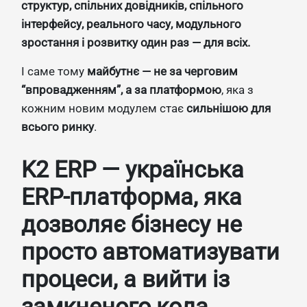
структур, спільних довідників, спільного
інтерфейсу, реального часу, модульного
зростання і розвитку один раз — для всіх.
І саме тому
майбутнє — не за черговим
“впровадженням”, а за платформою
, яка з
кожним новим модулем стає
сильнішою для
всього ринку
.
K2 ERP — українська
ERP-платформа, яка
дозволяє бізнесу не
просто автоматизувати
процеси, а вийти із
замкненого кола