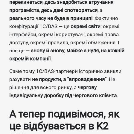
перекинеться
,
десь знадобиться втручання
програміста
,
десь дані спотворяться
, а
реального часу не буде в принципі
. Фактично
конфігурації 1С/BAS — це
окремі світи
: окремі
інтерфейси, окремі користувачі, окремі права
доступу, окремі правила, окремі обмеження. І
все це —
знову й знову, майже з нуля, на кожній
окремій компанії
.
Саме тому 1С/BAS-партнери історично звикли
рахувати
не продукти, а “впровадження”
. Не
рішення для всього ринку, а
чергову
індивідуальну доробку під чергового клієнта
.
А тепер подивімося, як
це відбувається в K2